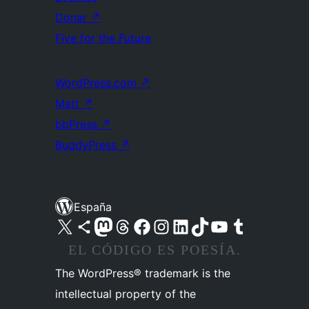
Donar
↗
Five for the Future
WordPress.com
↗
Matt
↗
bbPress
↗
BuddyPress
↗
España
Visita nuestra cuenta de X (anteriormente Twitter)
Visita nuestra cuenta de Bluesky
Visita nuestra cuenta de Mastodon
Visita nuestra cuenta de Threads
Visita nuestra página de Facebook
Visita nuestra cuenta de Instagram
Visita nuestra cuenta de LinkedIn
Visita nuestra cuenta de TikTok
Visita nuestro canal de YouTube
Visita nuestra cuenta de Tumblr
EL CÓDIGO ES POESÍA.
The WordPress® trademark is the
intellectual property of the