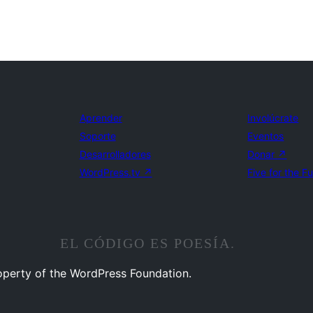
Aprender
Involúcrate
Soporte
Eventos
Desarrolladores
Donar
↗
WordPress.tv
↗
Five for the F
EL CÓDIGO ES POESÍA.
operty of the WordPress Foundation.