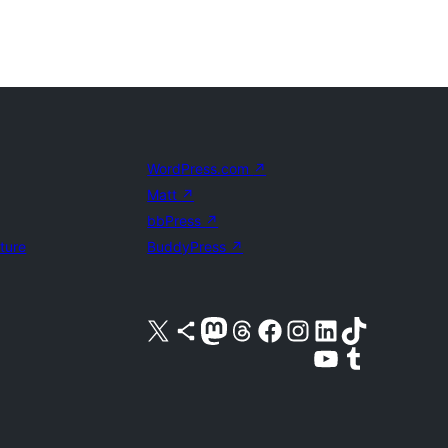
WordPress.com
↗
Matt
↗
bbPress
↗
uture
BuddyPress
↗
Visita nuestra cuenta de X (anteriormente Twitter)
Visita nuestra cuenta de Bluesky
Visita nuestra cuenta de Mastodon
Visita nuestra cuenta de Threads
Visita nuestra página de Facebook
Visita nuestra cuenta de Instagram
Visita nuestra cuenta de LinkedIn
Visita nuestra cuenta de TikTok
Visita nuestro canal de YouTube
Visita nuestra cuenta de Tumblr