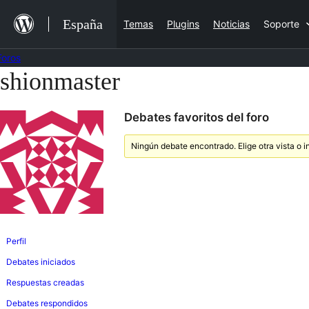
Saltar
España
Temas
Plugins
Noticias
Soporte
al
contenido
Foros
shionmaster
Saltar
al
Debates favoritos del foro
contenido
Ningún debate encontrado. Elige otra vista o i
Perfil
Debates iniciados
Respuestas creadas
Debates respondidos