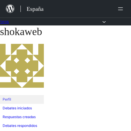
Saltar
España
al
contenido
Foros
shokaweb
Saltar
al
contenido
Perfil
Debates iniciados
Respuestas creadas
Debates respondidos