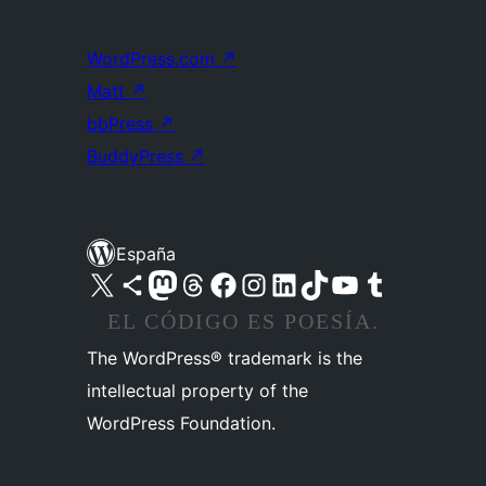
WordPress.com
↗
Matt
↗
bbPress
↗
BuddyPress
↗
España
Visita nuestra cuenta de X (anteriormente Twitter)
Visita nuestra cuenta de Bluesky
Visita nuestra cuenta de Mastodon
Visita nuestra cuenta de Threads
Visita nuestra página de Facebook
Visita nuestra cuenta de Instagram
Visita nuestra cuenta de LinkedIn
Visita nuestra cuenta de TikTok
Visita nuestro canal de YouTube
Visita nuestra cuenta de Tumblr
EL CÓDIGO ES POESÍA.
The WordPress® trademark is the
intellectual property of the
WordPress Foundation.