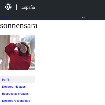
Saltar
España
al
contenido
Foros
sonnensara
Saltar
al
contenido
Perfil
Debates iniciados
Respuestas creadas
Debates respondidos