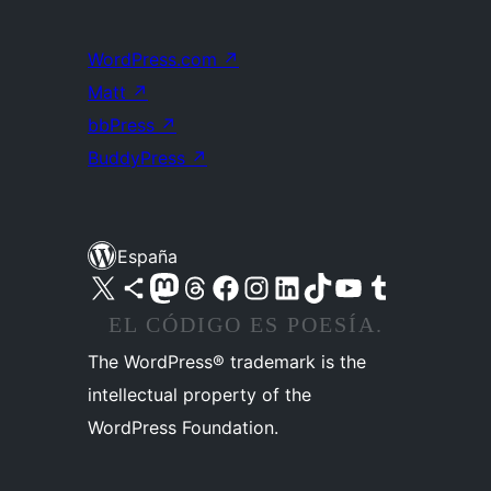
WordPress.com
↗
Matt
↗
bbPress
↗
BuddyPress
↗
España
Visita nuestra cuenta de X (anteriormente Twitter)
Visita nuestra cuenta de Bluesky
Visita nuestra cuenta de Mastodon
Visita nuestra cuenta de Threads
Visita nuestra página de Facebook
Visita nuestra cuenta de Instagram
Visita nuestra cuenta de LinkedIn
Visita nuestra cuenta de TikTok
Visita nuestro canal de YouTube
Visita nuestra cuenta de Tumblr
EL CÓDIGO ES POESÍA.
The WordPress® trademark is the
intellectual property of the
WordPress Foundation.