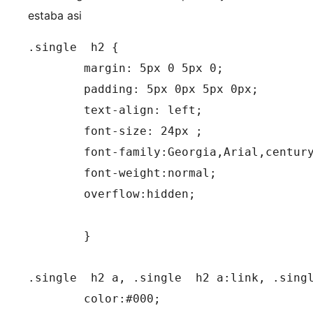
estaba asi
.single  h2 {

	margin: 5px 0 5px 0;

	padding: 5px 0px 5px 0px;

	text-align: left;

	font-size: 24px ;

	font-family:Georgia,Arial,century gothic,verdana, sans-serif;

	font-weight:normal;

	overflow:hidden;

	}

.single  h2 a, .single  h2 a:link, .singl
	color:#000;
