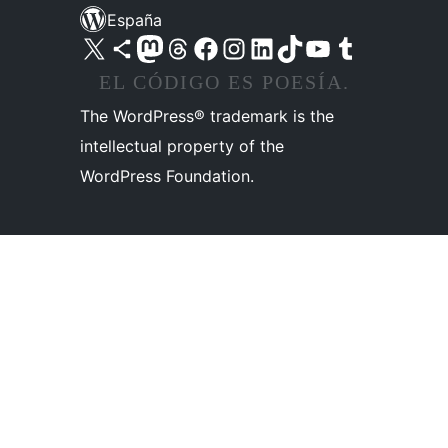
España
Visita nuestra cuenta de X (anteriormente Twitter)
Visita nuestra cuenta de Bluesky
Visita nuestra cuenta de Mastodon
Visita nuestra cuenta de Threads
Visita nuestra página de Facebook
Visita nuestra cuenta de Instagram
Visita nuestra cuenta de LinkedIn
Visita nuestra cuenta de TikTok
Visita nuestro canal de YouTube
Visita nuestra cuenta de Tumblr
EL CÓDIGO ES POESÍA.
The WordPress® trademark is the
intellectual property of the
WordPress Foundation.