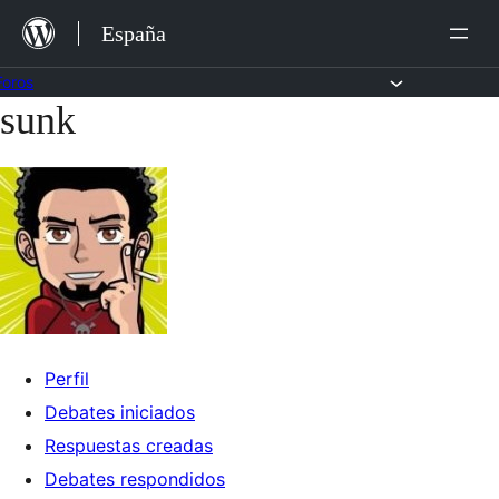
Saltar
España
al
contenido
Foros
sunk
Saltar
al
contenido
Perfil
Debates iniciados
Respuestas creadas
Debates respondidos