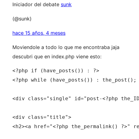
Iniciador del debate
sunk
(@sunk)
hace 15 años, 4 meses
Moviendole a todo lo que me encontraba jaja
descubri que en index.php viene esto:
<?php if (have_posts()) : ?>

<?php while (have_posts()) : the_post(); 
<div class="single" id="post-<?php the_ID
<div class="title">

<h2><a href="<?php the_permalink() ?>" r