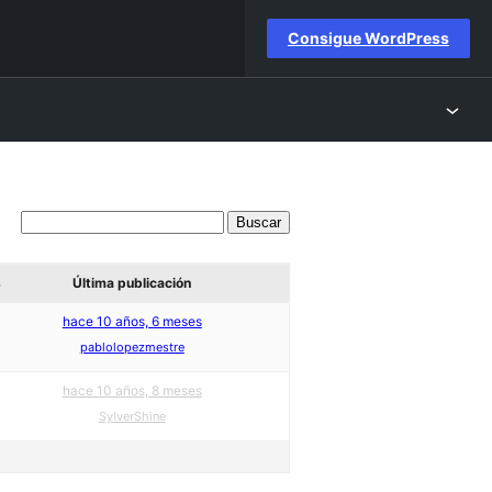
Consigue WordPress
s
Última publicación
hace 10 años, 6 meses
pablolopezmestre
hace 10 años, 8 meses
SylverShine