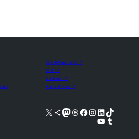
WordPress.com
↗
Matt
↗
bbPress
↗
uture
BuddyPress
↗
Visita nuestra cuenta de X (anteriormente Twitter)
Visita nuestra cuenta de Bluesky
Visita nuestra cuenta de Mastodon
Visita nuestra cuenta de Threads
Visita nuestra página de Facebook
Visita nuestra cuenta de Instagram
Visita nuestra cuenta de LinkedIn
Visita nuestra cuenta de TikTok
Visita nuestro canal de YouTube
Visita nuestra cuenta de Tumblr