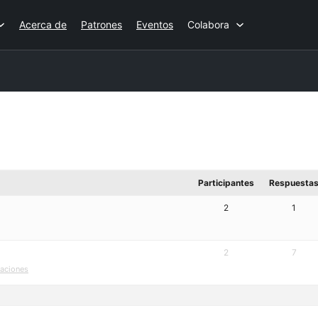
Acerca de
Patrones
Eventos
Colabora
Participantes
Respuesta
2
1
2
7
zaciones