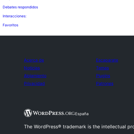
Debates respondidos
Interacciones:
Favoritos
Acerca de
Escaparate
Noticias
Temas
Alojamiento
Plugins
Privacidad
Patrones
España
The WordPress® trademark is the intellectual pr