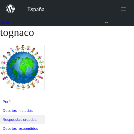
Saltar
España
al
contenido
Foros
tognaco
Saltar
al
contenido
Perfil
Debates iniciados
Respuestas creadas
Debates respondidos