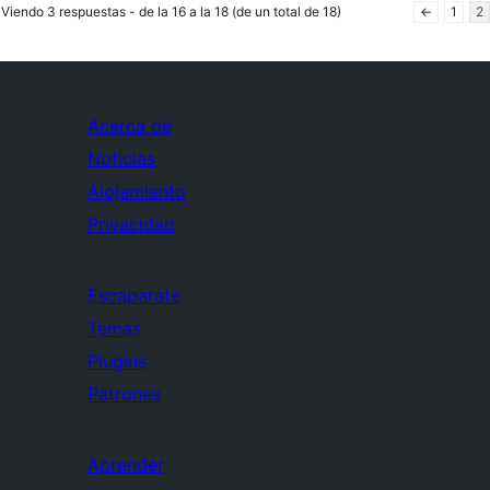
Viendo 3 respuestas - de la 16 a la 18 (de un total de 18)
←
1
2
Acerca de
Noticias
Alojamiento
Privacidad
Escaparate
Temas
Plugins
Patrones
Aprender