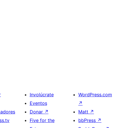
r
Involúcrate
WordPress.com
Eventos
↗
ladores
Donar
↗
Matt
↗
s.tv
Five for the
bbPress
↗