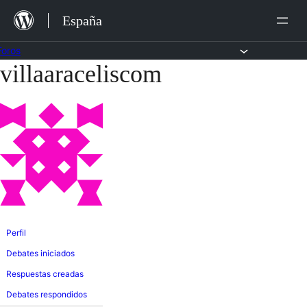
Saltar
España
al
contenido
Foros
villaaraceliscom
Saltar
al
contenido
Perfil
Debates iniciados
Respuestas creadas
Debates respondidos