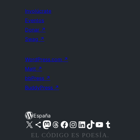
Involúcrate
Eventos
Donar
↗
Swag
↗
WordPress.com
↗
Matt
↗
bbPress
↗
BuddyPress
↗
España
Visita nuestra cuenta de X (anteriormente Twitter)
Visita nuestra cuenta de Bluesky
Visita nuestra cuenta de Mastodon
Visita nuestra cuenta de Threads
Visita nuestra página de Facebook
Visita nuestra cuenta de Instagram
Visita nuestra cuenta de LinkedIn
Visita nuestra cuenta de TikTok
Visita nuestro canal de YouTube
Visita nuestra cuenta de Tumblr
EL CÓDIGO ES POESÍA.