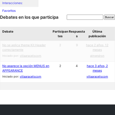
Interacciones:
Favoritos
Debates en los que participa
Debate
Participan
Respuesta
Última
tes
s
publicación
No se aplica theme Kit Header
2
9
hace 2 años, 12
correctamente
meses
Iniciado por:
villaaraceliscom
almendron
No aparece la opción MENUS en
2
4
hace 3 años, 2
APPEARANCE
meses
Iniciado por:
villaaraceliscom
villaaraceliscom