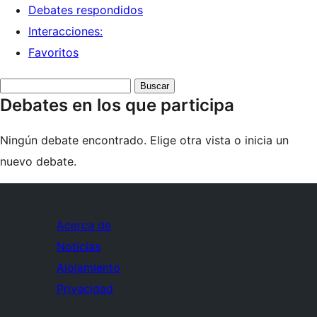
Debates respondidos
Interacciones:
Favoritos
Buscar
Debates en los que participa
debates:
Ningún debate encontrado. Elige otra vista o inicia un
nuevo debate.
Acerca de
Noticias
Alojamiento
Privacidad