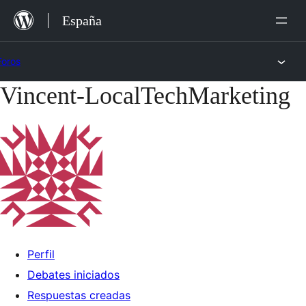
Saltar
España
al
contenido
Foros
Vincent-LocalTechMarketing
Saltar
al
contenido
Perfil
Debates iniciados
Respuestas creadas