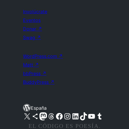
Involúcrate
Eventos
Donar
↗
Swag
↗
WordPress.com
↗
Matt
↗
bbPress
↗
BuddyPress
↗
España
Visita nuestra cuenta de X (anteriormente Twitter)
Visita nuestra cuenta de Bluesky
Visita nuestra cuenta de Mastodon
Visita nuestra cuenta de Threads
Visita nuestra página de Facebook
Visita nuestra cuenta de Instagram
Visita nuestra cuenta de LinkedIn
Visita nuestra cuenta de TikTok
Visita nuestro canal de YouTube
Visita nuestra cuenta de Tumblr
EL CÓDIGO ES POESÍA.