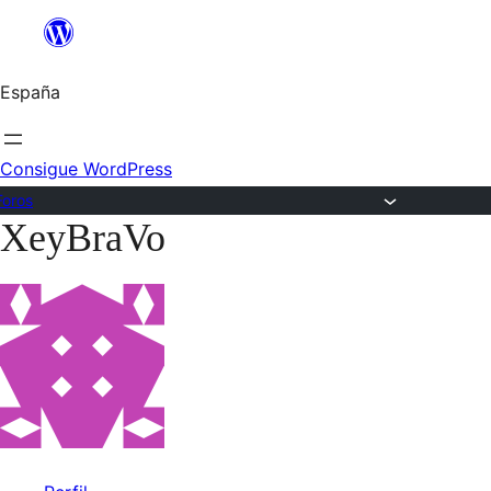
Saltar
al
España
contenido
Consigue WordPress
Foros
XeyBraVo
Saltar
al
contenido