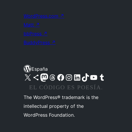
WordPress.com
↗
Matt
↗
bbPress
↗
BuddyPress
↗
España
Visita nuestra cuenta de X (anteriormente Twitter)
Visita nuestra cuenta de Bluesky
Visita nuestra cuenta de Mastodon
Visita nuestra cuenta de Threads
Visita nuestra página de Facebook
Visita nuestra cuenta de Instagram
Visita nuestra cuenta de LinkedIn
Visita nuestra cuenta de TikTok
Visita nuestro canal de YouTube
Visita nuestra cuenta de Tumblr
EL CÓDIGO ES POESÍA.
The WordPress® trademark is the
intellectual property of the
WordPress Foundation.