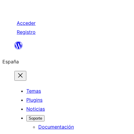
Acceder
Registro
Saltar
al
España
contenido
Temas
Plugins
Noticias
Soporte
Documentación