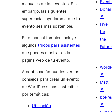
Event
manuales de los eventos. Sin
Donar
embargo, las siguientes
↗
sugerencias ayudarán a que tu
Five
evento sea más sostenible.
for
Este manual también incluye
the
algunos
trucos para asistentes
Future
que puedes mostrar en la
página web de tu evento.
WordP
A continuación puedes ver los
↗
consejos para crear un evento
Matt
de WordPress más sostenible
↗
por temáticas:
bbPre
↗
Ubicación