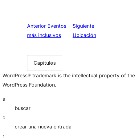
Anterior
Eventos
Siguiente
Anterior:
Siguiente:
más inclusivos
Ubicación
Eventos
Ubicación
más
inclusivos
Capítulos
Lista
de
WordPress® trademark is the intellectual property of the
capítulos
WordPress Foundation.
s
buscar
c
crear una nueva entrada
r