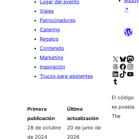
Buddy
Lugar del evento
↗
Viajes
Patrocinadores
Catering
Regalos
Contenido
Visita nuestra cuenta de X (anteriormente Twitter
Visita nuestra cuenta d
Visita nues
Marketing
Visita nuestra cuenta de Threa
Visita nuestra pági
Visita nuest
Inspiración
Visita nuestra cuenta de Linke
Visita nuestra cuenta de Ti
Visita nuestr
Trucos para asistentes
Visita nuestra cuenta de Tumblr
El código
es poesía.
Primera
Última
The
publicación
actualización
28 de octubre
20 de junio de
de 2024
2026