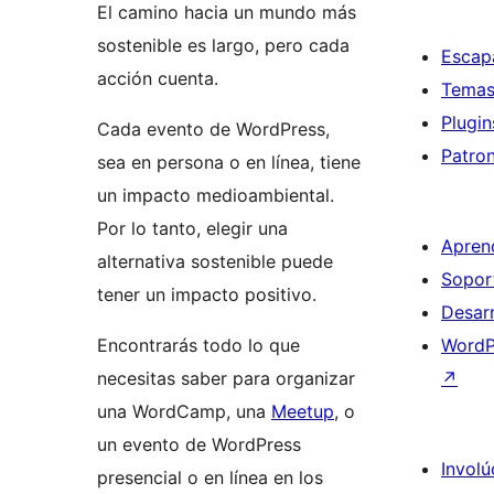
El camino hacia un mundo más
sostenible es largo, pero cada
Escap
acción cuenta.
Tema
Plugin
Cada evento de WordPress,
Patro
sea en persona o en línea, tiene
un impacto medioambiental.
Por lo tanto, elegir una
Apren
alternativa sostenible puede
Sopor
tener un impacto positivo.
Desarr
Encontrarás todo lo que
WordP
necesitas saber para organizar
↗
una WordCamp, una
Meetup
, o
un evento de WordPress
Involú
presencial o en línea en los