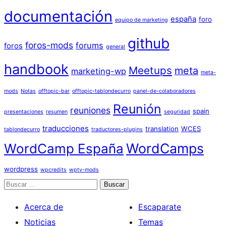
documentación
españa
foro
equipo de marketing
github
foros-mods
forums
foros
general
handbook
Meetups
meta
marketing-wp
meta-
mods
Notas
offtopic-bar
offtopic-tablondecurro
panel-de-colaboradores
Reunión
reuniones
spain
presentaciones
resumen
seguridad
traducciones
translation
WCES
tablondecurro
traductores-plugins
WordCamps
WordCamp España
wordpress
wpcredits
wptv-mods
Buscar
Acerca de
Escaparate
Noticias
Temas