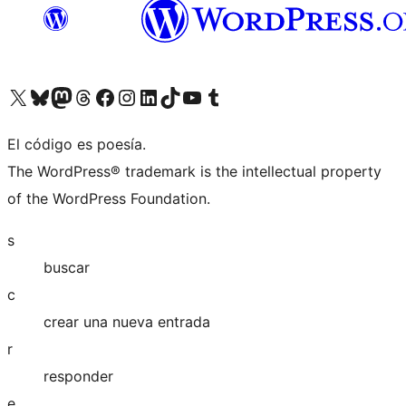
Visita nuestra cuenta de X (anteriormente Twitter)
Visita nuestra cuenta de Bluesky
Visita nuestra cuenta de Mastodon
Visita nuestra cuenta de Threads
Visita nuestra página de Facebook
Visita nuestra cuenta de Instagram
Visita nuestra cuenta de LinkedIn
Visita nuestra cuenta de TikTok
Visita nuestro canal de YouTube
Visita nuestra cuenta de Tumblr
El código es poesía.
The WordPress® trademark is the intellectual property
of the WordPress Foundation.
s
buscar
c
crear una nueva entrada
r
responder
e