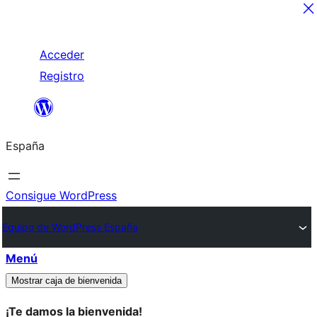
Saltar
Acceder
al
Registro
contenido
España
Consigue WordPress
Equipo de WordPress España
Menú
Mostrar caja de bienvenida
¡Te damos la bienvenida!