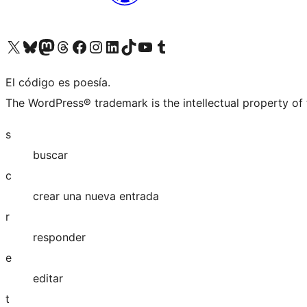
Visita nuestra cuenta de X (anteriormente Twitter)
Visita nuestra cuenta de Bluesky
Visita nuestra cuenta de Mastodon
Visita nuestra cuenta de Threads
Visita nuestra página de Facebook
Visita nuestra cuenta de Instagram
Visita nuestra cuenta de LinkedIn
Visita nuestra cuenta de TikTok
Visita nuestro canal de YouTube
Visita nuestra cuenta de Tumblr
El código es poesía.
The WordPress® trademark is the intellectual property of
s
buscar
c
crear una nueva entrada
r
responder
e
editar
t