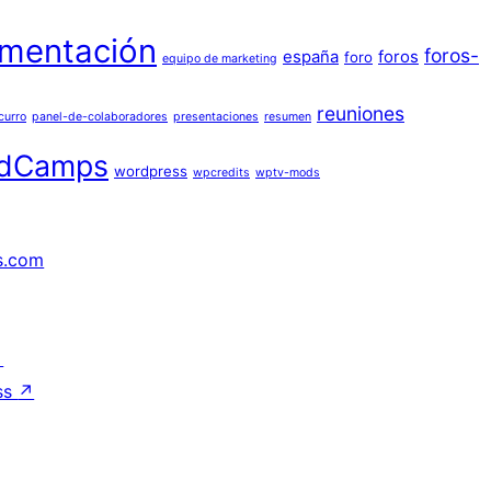
mentación
foros-
españa
foros
foro
equipo de marketing
reuniones
curro
panel-de-colaboradores
presentaciones
resumen
dCamps
wordpress
wpcredits
wptv-mods
s.com
↗
ss
↗