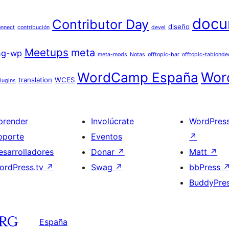
docu
Contributor Day
diseño
nnect
contribución
devel
Meetups
meta
ng-wp
meta-mods
Notas
offtopic-bar
offtopic-tablonde
Wor
WordCamp España
translation
WCES
lugins
prender
Involúcrate
WordPres
oporte
Eventos
↗
esarrolladores
Donar
↗
Matt
↗
ordPress.tv
↗
Swag
↗
bbPress
BuddyPre
España