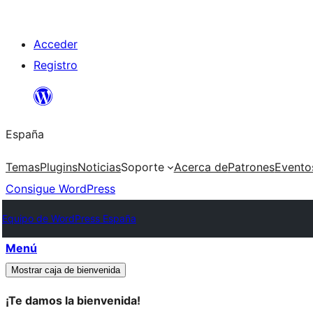
Saltar
Acceder
al
Registro
contenido
España
Temas
Plugins
Noticias
Soporte
Acerca de
Patrones
Evento
Consigue WordPress
Equipo de WordPress España
Menú
Mostrar caja de bienvenida
¡Te damos la bienvenida!