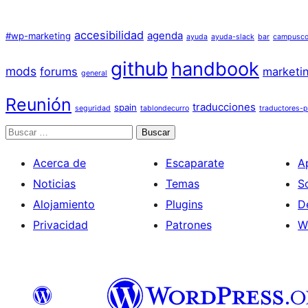
accesibilidad
agenda
#wp-marketing
ayuda
ayuda-slack
bar
campusco
github
handbook
mods
forums
marketi
general
Reunión
traducciones
spain
seguridad
tablondecurro
traductores-p
Buscar
Acerca de
Escaparate
A
Noticias
Temas
S
Alojamiento
Plugins
D
Privacidad
Patrones
W