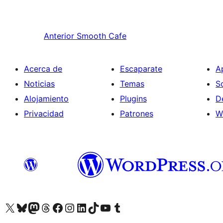
Anterior
Smooth Cafe
Acerca de
Escaparate
A
Noticias
Temas
S
Alojamiento
Plugins
D
Privacidad
Patrones
W
Visita nuestra cuenta de X (anteriormente Twitter)
Visita nuestra cuenta de Bluesky
Visita nuestra cuenta de Mastodon
Visita nuestra cuenta de Threads
Visita nuestra página de Facebook
Visita nuestra cuenta de Instagram
Visita nuestra cuenta de LinkedIn
Visita nuestra cuenta de TikTok
Visita nuestro canal de YouTube
Visita nuestra cuenta de Tumblr