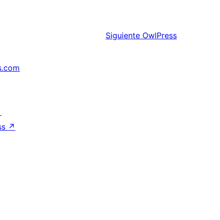
Siguiente
OwlPress
s.com
↗
ss
↗