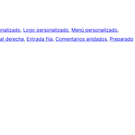
onalizado
, 
Logo personalizado
, 
Menú personalizado
, 
ral derecha
, 
Entrada fija
, 
Comentarios anidados
, 
Preparado