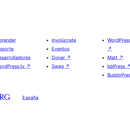
prender
Involúcrate
WordPres
oporte
Eventos
↗
esarrolladores
Donar
↗
Matt
↗
ordPress.tv
↗
Swag
↗
bbPress
BuddyPre
España