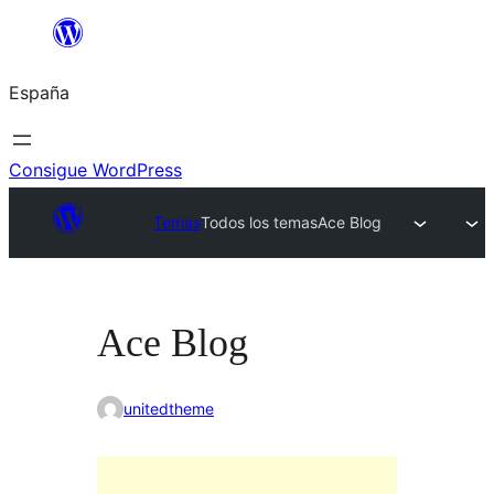
Saltar
al
España
contenido
Consigue WordPress
Temas
Todos los temas
Ace Blog
Ace Blog
unitedtheme