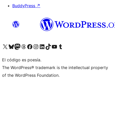
BuddyPress
↗
Visita nuestra cuenta de X (anteriormente Twitter)
Visita nuestra cuenta de Bluesky
Visita nuestra cuenta de Mastodon
Visita nuestra cuenta de Threads
Visita nuestra página de Facebook
Visita nuestra cuenta de Instagram
Visita nuestra cuenta de LinkedIn
Visita nuestra cuenta de TikTok
Visita nuestro canal de YouTube
Visita nuestra cuenta de Tumblr
El código es poesía.
The WordPress® trademark is the intellectual property
of the WordPress Foundation.