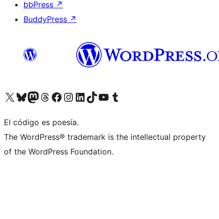
bbPress
↗
BuddyPress
↗
Visita nuestra cuenta de X (anteriormente Twitter)
Visita nuestra cuenta de Bluesky
Visita nuestra cuenta de Mastodon
Visita nuestra cuenta de Threads
Visita nuestra página de Facebook
Visita nuestra cuenta de Instagram
Visita nuestra cuenta de LinkedIn
Visita nuestra cuenta de TikTok
Visita nuestro canal de YouTube
Visita nuestra cuenta de Tumblr
El código es poesía.
The WordPress® trademark is the intellectual property
of the WordPress Foundation.