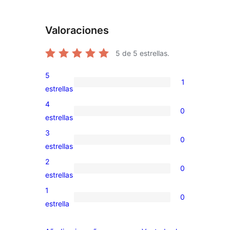
Valoraciones
5
de 5 estrellas.
5
1
1
estrellas
valoración
4
0
de
0
estrellas
5
valoraciones
3
0
estrellas
de
0
estrellas
4
valoraciones
2
0
estrellas
de
0
estrellas
3
valoraciones
1
0
estrellas
de
0
estrella
2
valoraciones
estrellas
de