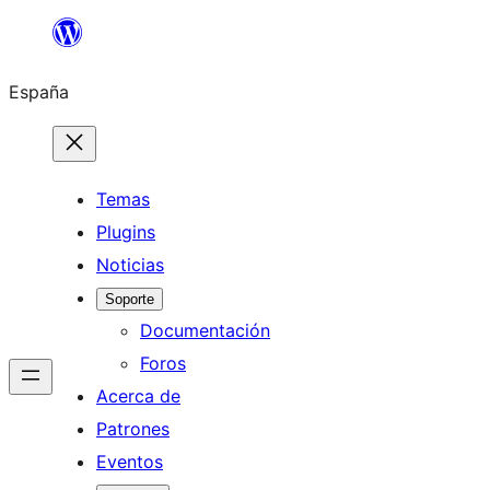
Saltar
al
España
contenido
Temas
Plugins
Noticias
Soporte
Documentación
Foros
Acerca de
Patrones
Eventos