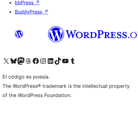
bbPress
↗
BuddyPress
↗
Visita nuestra cuenta de X (anteriormente Twitter)
Visita nuestra cuenta de Bluesky
Visita nuestra cuenta de Mastodon
Visita nuestra cuenta de Threads
Visita nuestra página de Facebook
Visita nuestra cuenta de Instagram
Visita nuestra cuenta de LinkedIn
Visita nuestra cuenta de TikTok
Visita nuestro canal de YouTube
Visita nuestra cuenta de Tumblr
El código es poesía.
The WordPress® trademark is the intellectual property
of the WordPress Foundation.