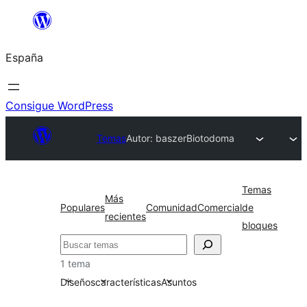
Saltar
al
España
contenido
Consigue WordPress
Temas
Autor: baszer
Biotodoma
Temas
Más
Populares
Comunidad
Comercial
de
recientes
bloques
Buscar
1 tema
Diseños
características
Asuntos