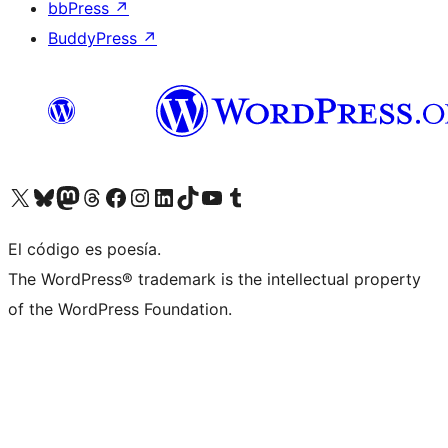
bbPress
↗
BuddyPress
↗
Visita nuestra cuenta de X (anteriormente Twitter)
Visita nuestra cuenta de Bluesky
Visita nuestra cuenta de Mastodon
Visita nuestra cuenta de Threads
Visita nuestra página de Facebook
Visita nuestra cuenta de Instagram
Visita nuestra cuenta de LinkedIn
Visita nuestra cuenta de TikTok
Visita nuestro canal de YouTube
Visita nuestra cuenta de Tumblr
El código es poesía.
The WordPress® trademark is the intellectual property
of the WordPress Foundation.