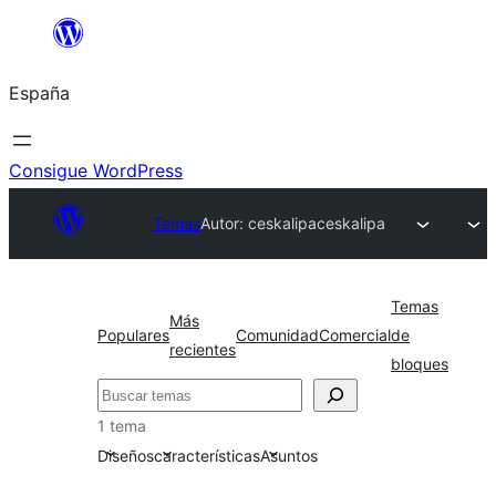
Saltar
al
España
contenido
Consigue WordPress
Temas
Autor: ceskalipa
ceskalipa
Temas
Más
Populares
Comunidad
Comercial
de
recientes
bloques
Buscar
1 tema
Diseños
características
Asuntos