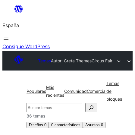
Saltar
al
España
contenido
Consigue WordPress
Temas
Autor: Creta Themes
Circus Fair
Temas
Más
Populares
Comunidad
Comercial
de
recientes
bloques
Buscar
86 temas
Diseños
0
0
características
Asuntos
0