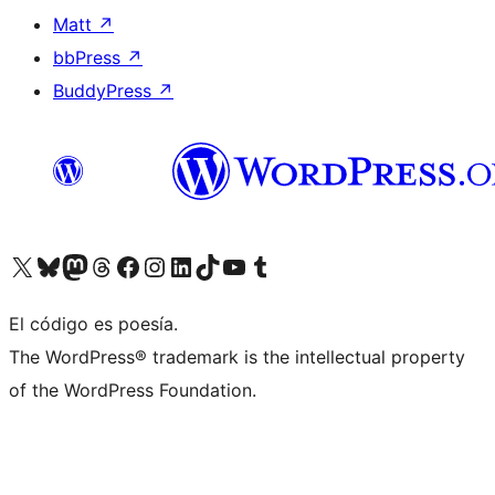
Matt
↗
bbPress
↗
BuddyPress
↗
Visita nuestra cuenta de X (anteriormente Twitter)
Visita nuestra cuenta de Bluesky
Visita nuestra cuenta de Mastodon
Visita nuestra cuenta de Threads
Visita nuestra página de Facebook
Visita nuestra cuenta de Instagram
Visita nuestra cuenta de LinkedIn
Visita nuestra cuenta de TikTok
Visita nuestro canal de YouTube
Visita nuestra cuenta de Tumblr
El código es poesía.
The WordPress® trademark is the intellectual property
of the WordPress Foundation.