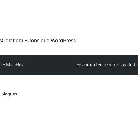
s
Colabora
Consigue WordPress
emes
MultiFlex
Enviar un tema
Empresas de te
 bloques