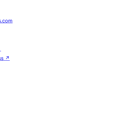
s.com
↗
ss
↗