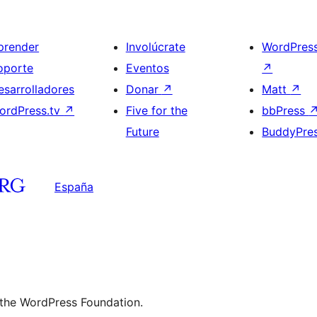
prender
Involúcrate
WordPres
oporte
Eventos
↗
esarrolladores
Donar
↗
Matt
↗
ordPress.tv
↗
Five for the
bbPress
Future
BuddyPre
España
 the WordPress Foundation.