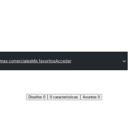
mas comerciales
Mis favoritos
Acceder
Diseños
0
0
características
Asuntos
0