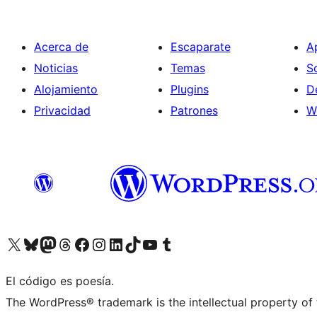
Acerca de
Escaparate
A
Noticias
Temas
S
Alojamiento
Plugins
D
Privacidad
Patrones
W
Visita nuestra cuenta de X (anteriormente Twitter)
Visita nuestra cuenta de Bluesky
Visita nuestra cuenta de Mastodon
Visita nuestra cuenta de Threads
Visita nuestra página de Facebook
Visita nuestra cuenta de Instagram
Visita nuestra cuenta de LinkedIn
Visita nuestra cuenta de TikTok
Visita nuestro canal de YouTube
Visita nuestra cuenta de Tumblr
El código es poesía.
The WordPress® trademark is the intellectual property of