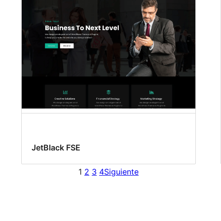
JetBlack FSE
1
2
3
4
Siguiente