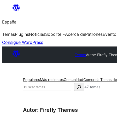
Saltar
al
España
contenido
Temas
Plugins
Noticias
Soporte
Acerca de
Patrones
Evento
Consigue WordPress
Temas
Autor: Firefly Th
Populares
Más recientes
Comunidad
Comercial
Temas de
Buscar
47 temas
Autor: Firefly Themes