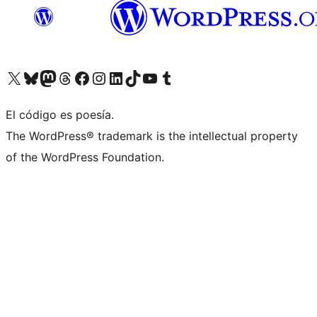
Visita nuestra cuenta de X (anteriormente Twitter)
Visita nuestra cuenta de Bluesky
Visita nuestra cuenta de Mastodon
Visita nuestra cuenta de Threads
Visita nuestra página de Facebook
Visita nuestra cuenta de Instagram
Visita nuestra cuenta de LinkedIn
Visita nuestra cuenta de TikTok
Visita nuestro canal de YouTube
Visita nuestra cuenta de Tumblr
El código es poesía.
The WordPress® trademark is the intellectual property
of the WordPress Foundation.