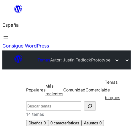
Saltar
al
España
contenido
Consigue WordPress
Temas
Autor: Justin Tadlock
Prototype
Temas
Más
Populares
Comunidad
Comercial
de
recientes
bloques
Buscar
14 temas
Diseños
0
0
características
Asuntos
0