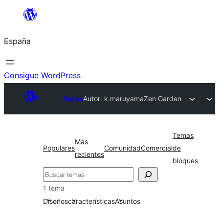
Saltar
al
España
contenido
Consigue WordPress
Temas
Autor: k.maruyama
Zen Garden
Temas
Más
Populares
Comunidad
Comercial
de
recientes
bloques
Buscar
1 tema
Diseños
características
Asuntos