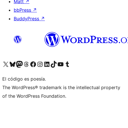
Matt
↗
bbPress
↗
BuddyPress
↗
Visita nuestra cuenta de X (anteriormente Twitter)
Visita nuestra cuenta de Bluesky
Visita nuestra cuenta de Mastodon
Visita nuestra cuenta de Threads
Visita nuestra página de Facebook
Visita nuestra cuenta de Instagram
Visita nuestra cuenta de LinkedIn
Visita nuestra cuenta de TikTok
Visita nuestro canal de YouTube
Visita nuestra cuenta de Tumblr
El código es poesía.
The WordPress® trademark is the intellectual property
of the WordPress Foundation.