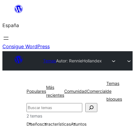
Saltar
al
España
contenido
Consigue WordPress
Temas
Autor: Rennie
Hollandex
Temas
Más
Populares
Comunidad
Comercial
de
recientes
bloques
Buscar
2 temas
Diseños
características
Asuntos