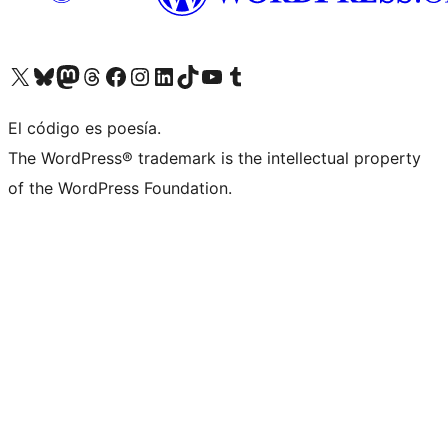
Visita nuestra cuenta de X (anteriormente Twitter)
Visita nuestra cuenta de Bluesky
Visita nuestra cuenta de Mastodon
Visita nuestra cuenta de Threads
Visita nuestra página de Facebook
Visita nuestra cuenta de Instagram
Visita nuestra cuenta de LinkedIn
Visita nuestra cuenta de TikTok
Visita nuestro canal de YouTube
Visita nuestra cuenta de Tumblr
El código es poesía.
The WordPress® trademark is the intellectual property
of the WordPress Foundation.