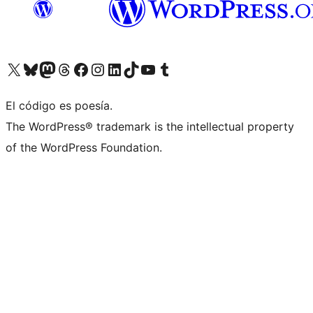
Visita nuestra cuenta de X (anteriormente Twitter)
Visita nuestra cuenta de Bluesky
Visita nuestra cuenta de Mastodon
Visita nuestra cuenta de Threads
Visita nuestra página de Facebook
Visita nuestra cuenta de Instagram
Visita nuestra cuenta de LinkedIn
Visita nuestra cuenta de TikTok
Visita nuestro canal de YouTube
Visita nuestra cuenta de Tumblr
El código es poesía.
The WordPress® trademark is the intellectual property
of the WordPress Foundation.