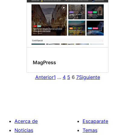
MagPress
Anterior
1
…
4
5
6
7
Siguiente
Acerca de
Escaparate
Noticias
Temas