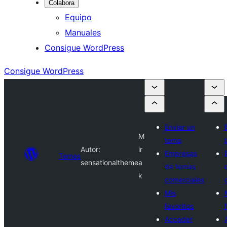
Colabora
Equipo
Manuales
Consigue WordPress
Consigue WordPress
Enviar un
M
tema
Autor:
ir
Empresas
Temas
sensationaltheme
a
de temas
k
comerciales
Mis
favoritos
Acceder