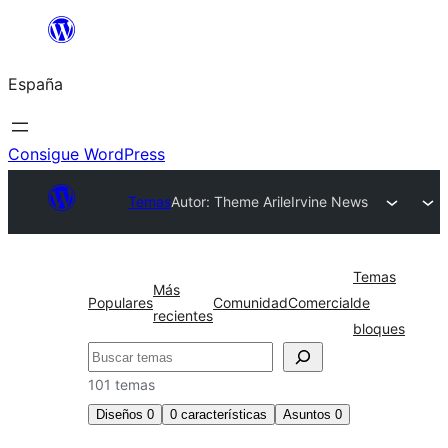
Saltar
al
España
contenido
Consigue WordPress
Temas
Autor: Theme Arile
Irvine News
Temas
Más
Populares
Comunidad
Comercial
de
recientes
bloques
Buscar
101 temas
Diseños
0
0
características
Asuntos
0