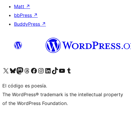
Matt
↗
bbPress
↗
BuddyPress
↗
Visita nuestra cuenta de X (anteriormente Twitter)
Visita nuestra cuenta de Bluesky
Visita nuestra cuenta de Mastodon
Visita nuestra cuenta de Threads
Visita nuestra página de Facebook
Visita nuestra cuenta de Instagram
Visita nuestra cuenta de LinkedIn
Visita nuestra cuenta de TikTok
Visita nuestro canal de YouTube
Visita nuestra cuenta de Tumblr
El código es poesía.
The WordPress® trademark is the intellectual property
of the WordPress Foundation.