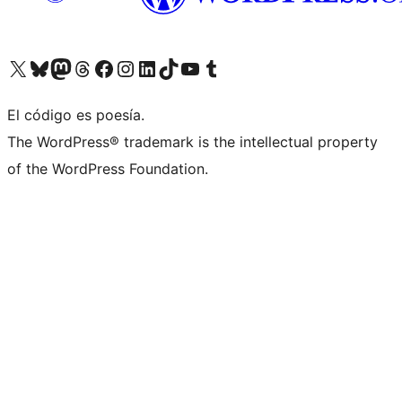
Visita nuestra cuenta de X (anteriormente Twitter)
Visita nuestra cuenta de Bluesky
Visita nuestra cuenta de Mastodon
Visita nuestra cuenta de Threads
Visita nuestra página de Facebook
Visita nuestra cuenta de Instagram
Visita nuestra cuenta de LinkedIn
Visita nuestra cuenta de TikTok
Visita nuestro canal de YouTube
Visita nuestra cuenta de Tumblr
El código es poesía.
The WordPress® trademark is the intellectual property
of the WordPress Foundation.