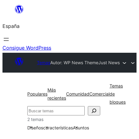
Saltar
al
España
contenido
Consigue WordPress
Temas
Autor: WP News Theme
Just News
Temas
Más
Populares
Comunidad
Comercial
de
recientes
bloques
Buscar
2 temas
Diseños
características
Asuntos