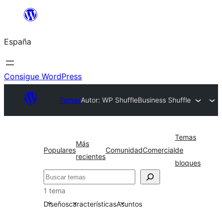
Saltar
al
España
contenido
Consigue WordPress
Temas
Autor: WP Shuffle
Business Shuffle
Temas
Más
Populares
Comunidad
Comercial
de
recientes
bloques
Buscar
1 tema
Diseños
características
Asuntos