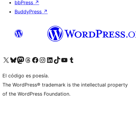
bbPress
↗
BuddyPress
↗
Visita nuestra cuenta de X (anteriormente Twitter)
Visita nuestra cuenta de Bluesky
Visita nuestra cuenta de Mastodon
Visita nuestra cuenta de Threads
Visita nuestra página de Facebook
Visita nuestra cuenta de Instagram
Visita nuestra cuenta de LinkedIn
Visita nuestra cuenta de TikTok
Visita nuestro canal de YouTube
Visita nuestra cuenta de Tumblr
El código es poesía.
The WordPress® trademark is the intellectual property
of the WordPress Foundation.