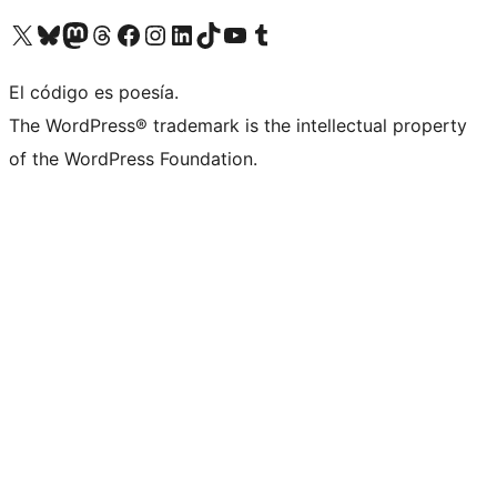
Visita nuestra cuenta de X (anteriormente Twitter)
Visita nuestra cuenta de Bluesky
Visita nuestra cuenta de Mastodon
Visita nuestra cuenta de Threads
Visita nuestra página de Facebook
Visita nuestra cuenta de Instagram
Visita nuestra cuenta de LinkedIn
Visita nuestra cuenta de TikTok
Visita nuestro canal de YouTube
Visita nuestra cuenta de Tumblr
El código es poesía.
The WordPress® trademark is the intellectual property
of the WordPress Foundation.