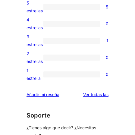
5
5
5
estrellas
valoraciones
4
0
de
0
estrellas
5
valoraciones
3
1
estrellas
de
1
estrellas
4
valoración
2
0
estrellas
de
0
estrellas
3
valoraciones
1
0
estrellas
de
0
estrella
2
valoraciones
estrellas
de
valoraciones
Añadir mi reseña
Ver todas las
1
estrellas
Soporte
¿Tienes algo que decir? ¿Necesitas