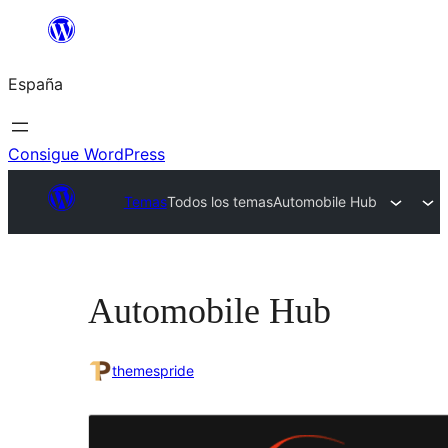
Saltar
al
España
contenido
Consigue WordPress
Temas
Todos los temas
Automobile Hub
Automobile Hub
themespride