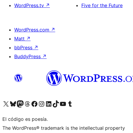
WordPress.tv
↗
Five for the Future
WordPress.com
↗
Matt
↗
bbPress
↗
BuddyPress
↗
Visita nuestra cuenta de X (anteriormente Twitter)
Visita nuestra cuenta de Bluesky
Visita nuestra cuenta de Mastodon
Visita nuestra cuenta de Threads
Visita nuestra página de Facebook
Visita nuestra cuenta de Instagram
Visita nuestra cuenta de LinkedIn
Visita nuestra cuenta de TikTok
Visita nuestro canal de YouTube
Visita nuestra cuenta de Tumblr
El código es poesía.
The WordPress® trademark is the intellectual property