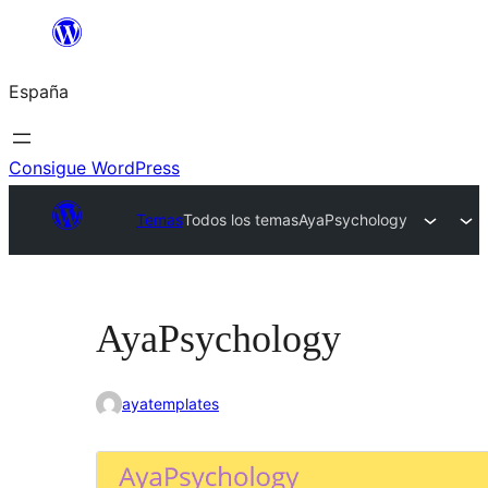
Saltar
al
España
contenido
Consigue WordPress
Temas
Todos los temas
AyaPsychology
AyaPsychology
ayatemplates