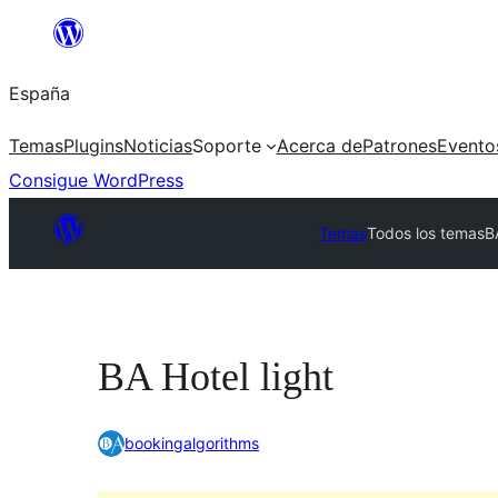
Saltar
al
España
contenido
Temas
Plugins
Noticias
Soporte
Acerca de
Patrones
Evento
Consigue WordPress
Temas
Todos los temas
B
BA Hotel light
bookingalgorithms