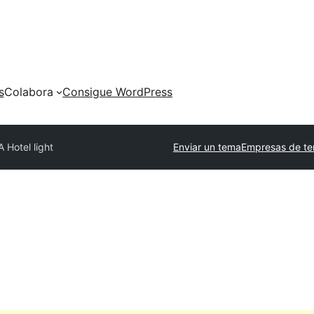
s
Colabora
Consigue WordPress
A Hotel light
Enviar un tema
Empresas de te