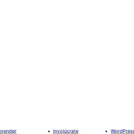
prender
Involúcrate
WordPres