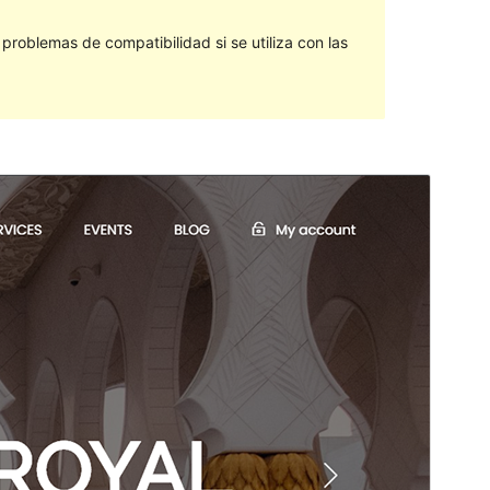
roblemas de compatibilidad si se utiliza con las
Vista previa
Descargar
Versión
1.0.18
Última actualización
22 de marzo de 2021
Instalaciones activas
70+
Versión de WordPress
5.4
Versión de PHP
7.0
Página de inicio del tema