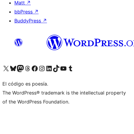
Matt
↗
bbPress
↗
BuddyPress
↗
Visita nuestra cuenta de X (anteriormente Twitter)
Visita nuestra cuenta de Bluesky
Visita nuestra cuenta de Mastodon
Visita nuestra cuenta de Threads
Visita nuestra página de Facebook
Visita nuestra cuenta de Instagram
Visita nuestra cuenta de LinkedIn
Visita nuestra cuenta de TikTok
Visita nuestro canal de YouTube
Visita nuestra cuenta de Tumblr
El código es poesía.
The WordPress® trademark is the intellectual property
of the WordPress Foundation.