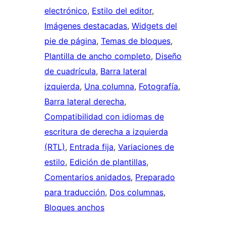
electrónico
, 
Estilo del editor
, 
Imágenes destacadas
, 
Widgets del
pie de página
, 
Temas de bloques
, 
Plantilla de ancho completo
, 
Diseño
de cuadrícula
, 
Barra lateral
izquierda
, 
Una columna
, 
Fotografía
, 
Barra lateral derecha
, 
Compatibilidad con idiomas de
escritura de derecha a izquierda
(RTL)
, 
Entrada fija
, 
Variaciones de
estilo
, 
Edición de plantillas
, 
Comentarios anidados
, 
Preparado
para traducción
, 
Dos columnas
, 
Bloques anchos