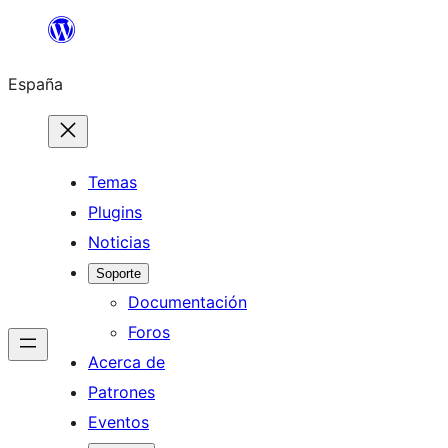
Saltar
al
España
contenido
Temas
Plugins
Noticias
Soporte
Documentación
Foros
Acerca de
Patrones
Eventos