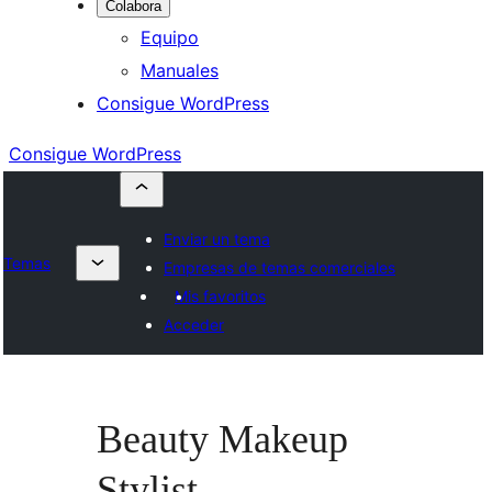
Colabora
Equipo
Manuales
Consigue WordPress
Consigue WordPress
Enviar un tema
Temas
Empresas de temas comerciales
Mis favoritos
Acceder
Beauty Makeup
Stylist