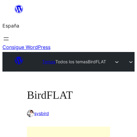
Saltar
al
España
contenido
Consigue WordPress
Temas
Todos los temas
BirdFLAT
BirdFLAT
sysbird