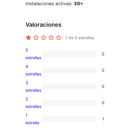
Instalaciones activas:
30+
Valoraciones
1
de 5 estrellas.
5
0
0
estrellas
valoraciones
4
0
de
0
estrellas
5
valoraciones
3
0
estrellas
de
0
estrellas
4
valoraciones
2
0
estrellas
de
0
estrellas
3
valoraciones
1
1
estrellas
de
1
estrella
2
valoración