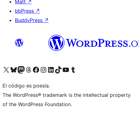
Matt
↗
bbPress
↗
BuddyPress
↗
Visita nuestra cuenta de X (anteriormente Twitter)
Visita nuestra cuenta de Bluesky
Visita nuestra cuenta de Mastodon
Visita nuestra cuenta de Threads
Visita nuestra página de Facebook
Visita nuestra cuenta de Instagram
Visita nuestra cuenta de LinkedIn
Visita nuestra cuenta de TikTok
Visita nuestro canal de YouTube
Visita nuestra cuenta de Tumblr
El código es poesía.
The WordPress® trademark is the intellectual property
of the WordPress Foundation.