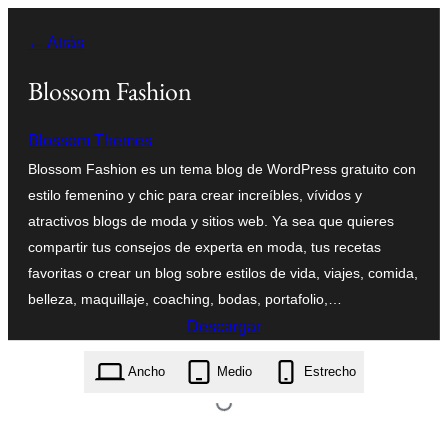
Saltar
← Atrás
al
contenido
Blossom Fashion
Blossom Themes
Blossom Fashion es un tema blog de WordPress gratuito con
estilo femenino y chic para crear increíbles, vívidos y
atractivos blogs de moda y sitios web. Ya sea que quieres
compartir tus consejos de experta en moda, tus recetas
favoritas o crear un blog sobre estilos de vida, viajes, comida,
belleza, maquillaje, coaching, bodas, portafolio,…
Descargar
blossom-fashion.1.4.6.zip
Ancho
Medio
Estrecho