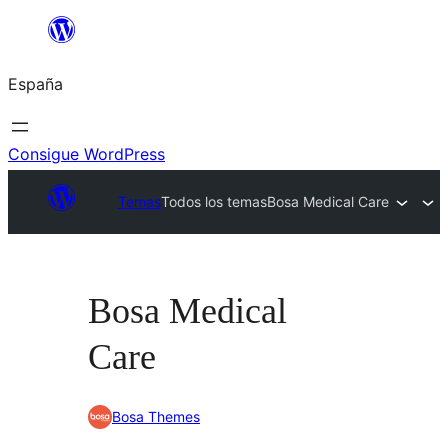
Saltar
al
España
contenido
Consigue WordPress
Temas
Todos los temas
Bosa Medical Care
Bosa Medical
Care
Bosa Themes