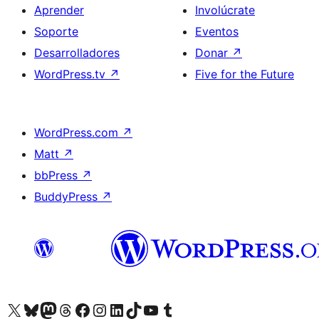
Aprender
Involúcrate
Soporte
Eventos
Desarrolladores
Donar
↗
WordPress.tv
↗
Five for the Future
WordPress.com
↗
Matt
↗
bbPress
↗
BuddyPress
↗
Visita nuestra cuenta de X (anteriormente Twitter)
Visita nuestra cuenta de Bluesky
Visita nuestra cuenta de Mastodon
Visita nuestra cuenta de Threads
Visita nuestra página de Facebook
Visita nuestra cuenta de Instagram
Visita nuestra cuenta de LinkedIn
Visita nuestra cuenta de TikTok
Visita nuestro canal de YouTube
Visita nuestra cuenta de Tumblr