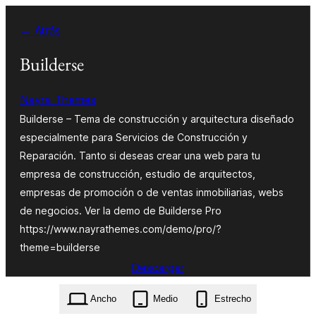
Saltar
← Atrás
al
contenido
Builderse
Nayra Themes
Builderse – Tema de construcción y arquitectura diseñado
especialmente para Servicios de Construcción y
Reparación. Tanto si deseas crear una web para tu
empresa de construcción, estudio de arquitectos,
empresas de promoción o de ventas inmobiliarias, webs
de negocios. Ver la demo de Builderse Pro
https://www.nayrathemes.com/demo/pro/?
theme=builderse
Descargar
builderse.18.1.zip
Ancho
Medio
Estrecho