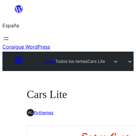
Saltar
al
España
contenido
Consigue WordPress
Temas
Todos los temas
Cars Lite
Cars Lite
flythemes