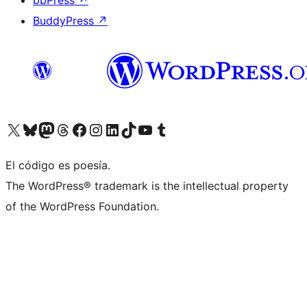
BuddyPress
↗
Visita nuestra cuenta de X (anteriormente Twitter)
Visita nuestra cuenta de Bluesky
Visita nuestra cuenta de Mastodon
Visita nuestra cuenta de Threads
Visita nuestra página de Facebook
Visita nuestra cuenta de Instagram
Visita nuestra cuenta de LinkedIn
Visita nuestra cuenta de TikTok
Visita nuestro canal de YouTube
Visita nuestra cuenta de Tumblr
El código es poesía.
The WordPress® trademark is the intellectual property
of the WordPress Foundation.