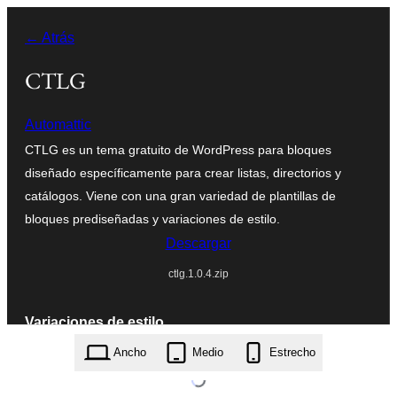
Saltar
← Atrás
al
contenido
CTLG
Automattic
CTLG es un tema gratuito de WordPress para bloques
diseñado específicamente para crear listas, directorios y
catálogos. Viene con una gran variedad de plantillas de
bloques prediseñadas y variaciones de estilo.
Descargar
ctlg.1.0.4.zip
Variaciones de estilo
Ancho
Medio
Estrecho