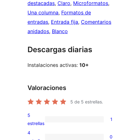
destacadas
, 
Claro
, 
Microformatos
, 
Una columna
, 
Formatos de
entradas
, 
Entrada fija
, 
Comentarios
anidados
, 
Blanco
Descargas diarias
Instalaciones activas:
10+
Valoraciones
5
de 5 estrellas.
5
1
1
estrellas
valoración
4
0
de