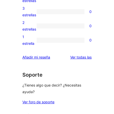
0
estrellas
5
valoraciones
3
0
estrellas
de
0
estrellas
4
valoraciones
2
0
estrellas
de
0
estrellas
3
valoraciones
1
0
estrellas
de
0
estrella
2
valoraciones
estrellas
de
valoraciones
Añadir mi reseña
Ver todas las
1
estrellas
Soporte
¿Tienes algo que decir? ¿Necesitas
ayuda?
Ver foro de soporte