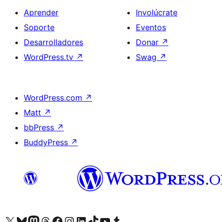
Aprender
Involúcrate
Soporte
Eventos
Desarrolladores
Donar
↗
WordPress.tv
↗
Swag
↗
WordPress.com
↗
Matt
↗
bbPress
↗
BuddyPress
↗
Visita nuestra cuenta de X (anteriormente Twitter)
Visita nuestra cuenta de Bluesky
Visita nuestra cuenta de Mastodon
Visita nuestra cuenta de Threads
Visita nuestra página de Facebook
Visita nuestra cuenta de Instagram
Visita nuestra cuenta de LinkedIn
Visita nuestra cuenta de TikTok
Visita nuestro canal de YouTube
Visita nuestra cuenta de Tumblr