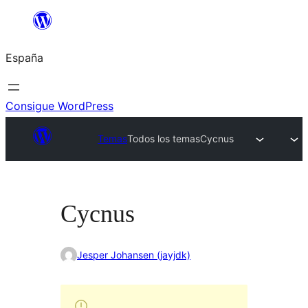
Saltar
al
España
contenido
Consigue WordPress
Temas
Todos los temas
Cycnus
Cycnus
Jesper Johansen (jayjdk)