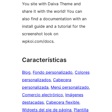
You site with Daiva Theme and
share it with the world! You can
also find a documentation with an
install guide and a tutorial for the
screenshot look on
wpkoi.com/docs.
Características
Blog
, 
Fondo personalizado
, 
Colores
personalizados
, 
Cabecera
personalizada
, 
Menú personalizado
, 
Comercio electrónico
, 
Imágenes
destacadas
, 
Cabecera flexible
, 
Widgets del pie de página
, 
Plantilla