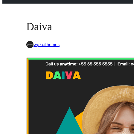
Daiva
wpkoithemes