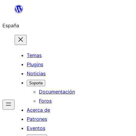
Saltar
al
España
contenido
Temas
Plugins
Noticias
Soporte
Documentación
Foros
Acerca de
Patrones
Eventos