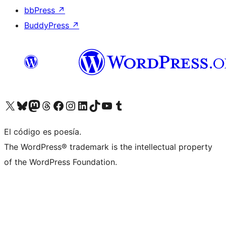
bbPress
↗
BuddyPress
↗
Visita nuestra cuenta de X (anteriormente Twitter)
Visita nuestra cuenta de Bluesky
Visita nuestra cuenta de Mastodon
Visita nuestra cuenta de Threads
Visita nuestra página de Facebook
Visita nuestra cuenta de Instagram
Visita nuestra cuenta de LinkedIn
Visita nuestra cuenta de TikTok
Visita nuestro canal de YouTube
Visita nuestra cuenta de Tumblr
El código es poesía.
The WordPress® trademark is the intellectual property
of the WordPress Foundation.