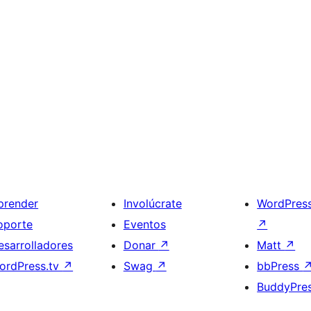
prender
Involúcrate
WordPres
oporte
Eventos
↗
esarrolladores
Donar
↗
Matt
↗
ordPress.tv
↗
Swag
↗
bbPress
BuddyPre