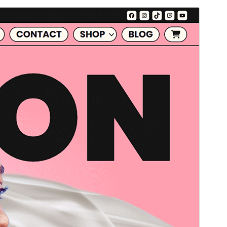
Tema comercial
Este tema es gratuito pero ofrece actualizaciones o
soporte comercial de pago.
Vista previa
Descargar
Versión
1.0.0
Última actualización
19 de mayo de 2026
Instalaciones activas
20+
Versión de WordPress
6.1
Versión de PHP
7.0
Página de inicio del tema