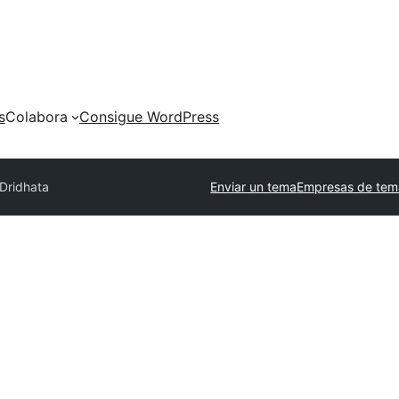
s
Colabora
Consigue WordPress
Dridhata
Enviar un tema
Empresas de tem