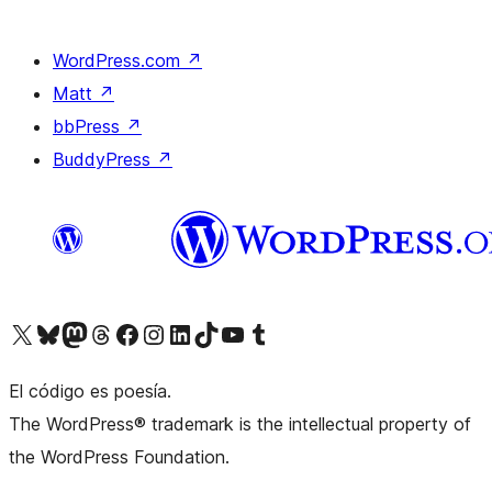
WordPress.com
↗
Matt
↗
bbPress
↗
BuddyPress
↗
Visita nuestra cuenta de X (anteriormente Twitter)
Visita nuestra cuenta de Bluesky
Visita nuestra cuenta de Mastodon
Visita nuestra cuenta de Threads
Visita nuestra página de Facebook
Visita nuestra cuenta de Instagram
Visita nuestra cuenta de LinkedIn
Visita nuestra cuenta de TikTok
Visita nuestro canal de YouTube
Visita nuestra cuenta de Tumblr
El código es poesía.
The WordPress® trademark is the intellectual property of
the WordPress Foundation.