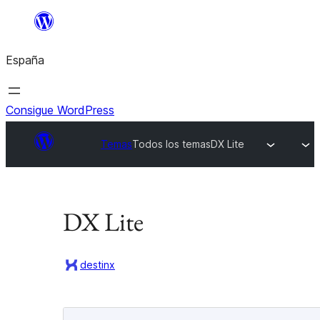
Saltar
al
España
contenido
Consigue WordPress
Temas
Todos los temas
DX Lite
DX Lite
destinx