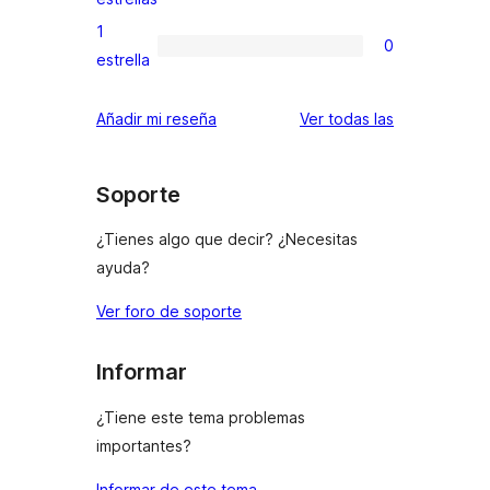
3
valoraciones
1
0
estrellas
de
0
estrella
2
valoraciones
estrellas
de
valoraciones
Añadir mi reseña
Ver todas las
1
estrellas
Soporte
¿Tienes algo que decir? ¿Necesitas
ayuda?
Ver foro de soporte
Informar
¿Tiene este tema problemas
importantes?
Informar de este tema