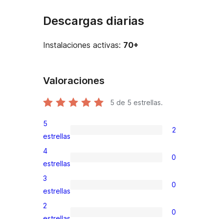
Descargas diarias
Instalaciones activas:
70+
Valoraciones
5
de 5 estrellas.
5
2
2
estrellas
valoraciones
4
0
de
0
estrellas
5
valoraciones
3
0
estrellas
de
0
estrellas
4
valoraciones
2
0
estrellas
de
0
estrellas