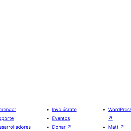
prender
Involúcrate
WordPres
oporte
Eventos
↗
esarrolladores
Donar
↗
Matt
↗