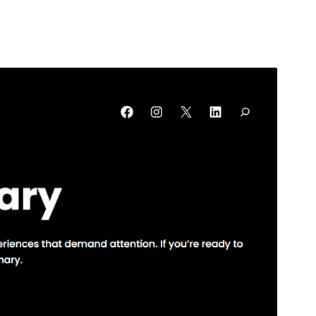
Vista previa
Descargar
Este es un tema hijo de
Fluxari
.
Versión
1.1.0
Última actualización
24 de julio de 2025
Instalaciones activas
20+
Versión de WordPress
6.0
Versión de PHP
5.7
Página de inicio del tema