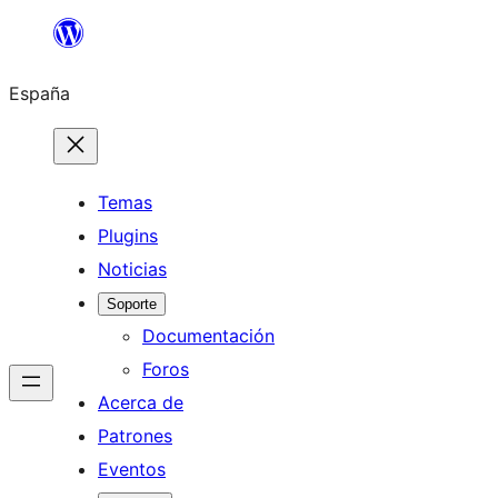
Saltar
al
España
contenido
Temas
Plugins
Noticias
Soporte
Documentación
Foros
Acerca de
Patrones
Eventos