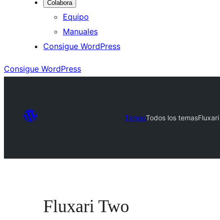
Colabora
Equipo
Manuales
Consigue WordPress
Consigue WordPress
Temas
Todos los temas
Fluxar
Fluxari Two