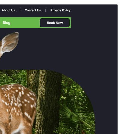
Tema comercial
Este tema es gratuito pero ofrece actualizaciones o
soporte comercial de pago.
Ver soporte
Vista previa
Descargar
Versión
0.4.8
Última actualización
5 de agosto de 2026
Instalaciones activas
80+
Versión de WordPress
5.0
Versión de PHP
7.2
Página de inicio del tema