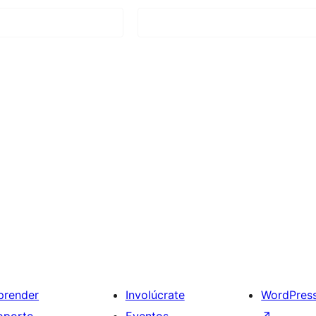
prender
Involúcrate
WordPres
oporte
Eventos
↗