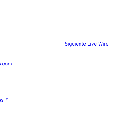
Siguiente
Live Wire
s.com
↗
ss
↗