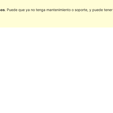
ños
. Puede que ya no tenga mantenimiento o soporte, y puede tener p