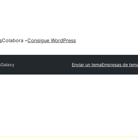
s
Colabora
Consigue WordPress
s
Galaxy
Enviar un tema
Empresas de tema