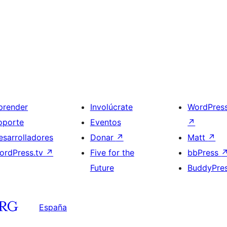
prender
Involúcrate
WordPres
oporte
Eventos
↗
esarrolladores
Donar
↗
Matt
↗
ordPress.tv
↗
Five for the
bbPress
Future
BuddyPre
España