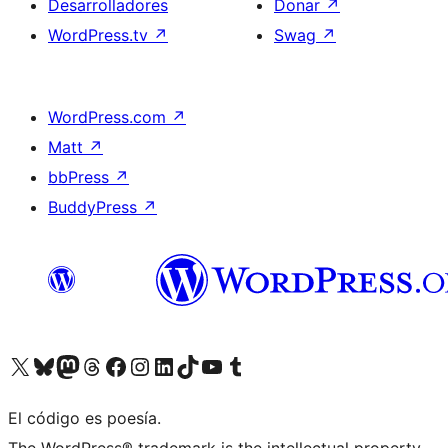
Desarrolladores
Donar
↗
WordPress.tv
↗
Swag
↗
WordPress.com
↗
Matt
↗
bbPress
↗
BuddyPress
↗
Visita nuestra cuenta de X (anteriormente Twitter)
Visita nuestra cuenta de Bluesky
Visita nuestra cuenta de Mastodon
Visita nuestra cuenta de Threads
Visita nuestra página de Facebook
Visita nuestra cuenta de Instagram
Visita nuestra cuenta de LinkedIn
Visita nuestra cuenta de TikTok
Visita nuestro canal de YouTube
Visita nuestra cuenta de Tumblr
El código es poesía.
The WordPress® trademark is the intellectual property