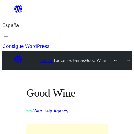
Saltar
al
España
contenido
Consigue WordPress
Temas
Todos los temas
Good Wine
Good Wine
Web Help Agency