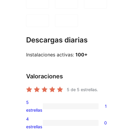
Descargas diarias
Instalaciones activas:
100+
Valoraciones
5
de 5 estrellas.
5
1
1
estrellas
valoración
4
0
de
0
estrellas
5