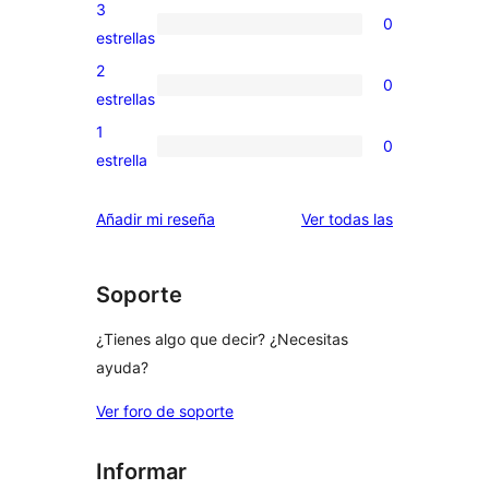
valoraciones
3
0
estrellas
de
0
estrellas
4
valoraciones
2
0
estrellas
de
0
estrellas
3
valoraciones
1
0
estrellas
de
0
estrella
2
valoraciones
estrellas
de
valoraciones
Añadir mi reseña
Ver todas las
1
estrellas
Soporte
¿Tienes algo que decir? ¿Necesitas
ayuda?
Ver foro de soporte
Informar